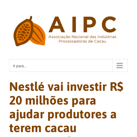
Ir
para
o
conteúdo
Ir para...
Nestlé vai investir R$
20 milhões para
ajudar produtores a
terem cacau