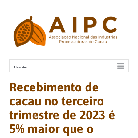
Ir
para
o
conteúdo
Ir para...
Recebimento de
cacau no terceiro
trimestre de 2023 é
5% maior que o